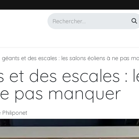
Services
Marques
Alotech
 géants et des escales : les salons éoliens à ne pas 
et des escales : l
 ne pas manquer
 Philiponet