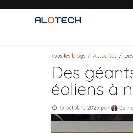
Se rendre au contenu
Accueil
Solutions métiers
Produits
Tous les blogs
Actualités
Des
Des géants 
éoliens à
13 octobre 2025
par
Céline