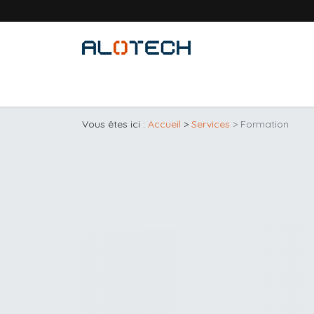
Se rendre au contenu
Accueil
Solutions métiers
Produits
Vous êtes ici :
Accueil
>
Services
> Formation