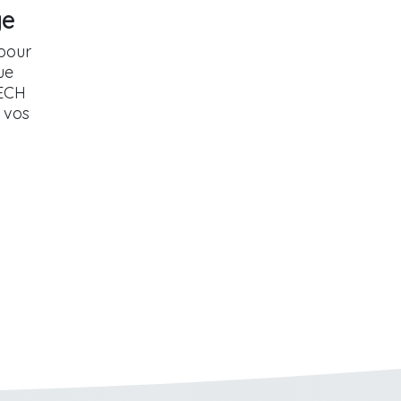
ge
 pour
ue
ECH
à vos