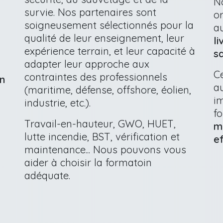
N
survie. Nos partenaires sont
o
soigneusement sélectionnés pour la
a
qualité de leur enseignement, leur
l
expérience terrain, et leur capacité à
s
adapter leur approche aux
C
contraintes des professionnels
n
au
(maritime, défense, offshore, éolien,
i
industrie, etc.).
fo
Travail-en-hauteur, GWO, HUET,
m
lutte incendie, BST, vérification et
e
maintenance... Nous pouvons vous
aider à choisir la formatoin
adéquate.