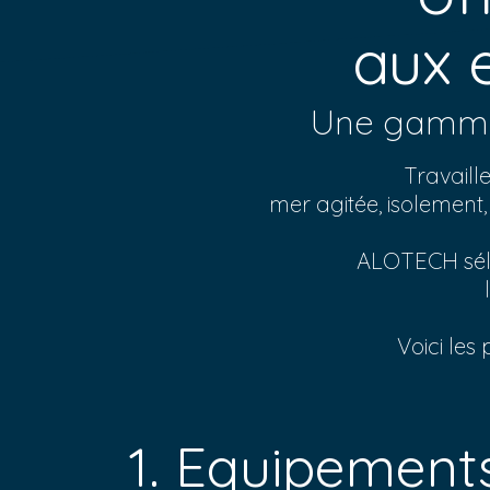
aux 
Une gamme 
Travaille
mer agitée, isolement,
ALOTECH séle
Voici les
1. Equipements