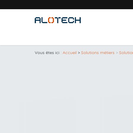
Se rendre au contenu
Accueil
Solutions métiers
Produits
Vous êtes ici :
Accueil
>
Solutions métiers
>
Solutio