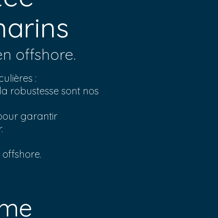
arins
n offshore.
culières :
 la robustesse sont nos
pour garantir
.
 offshore.
ime