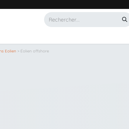
Services
Marques
Alotech
ns Eolien
> Éolien offshore