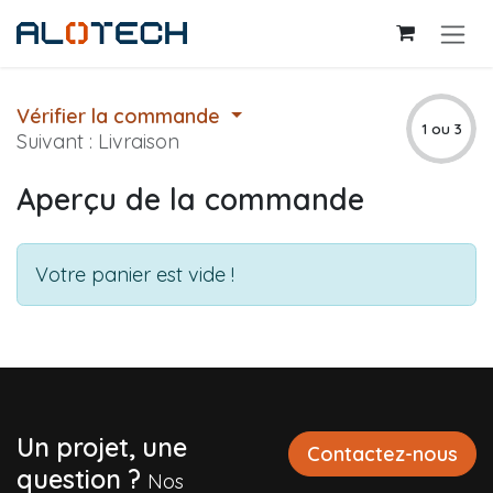
Se rendre au contenu
Vérifier la commande
1 ou 3
Suivant : Livraison
Aperçu de la commande
Votre panier est vide !
Un projet, une
Contactez-nous
question ?
Nos