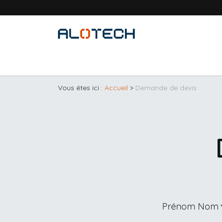
Se rendre au contenu
Accueil
Solutions métiers
Produits
Vous êtes ici :
Accueil
>
Demande de devis
Prénom Nom