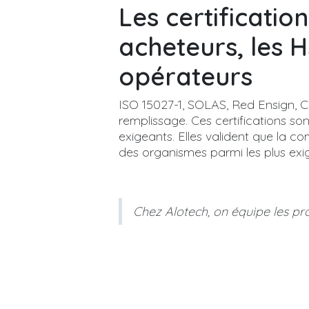
Les certificatio
acheteurs, les H
opérateurs
ISO 15027-1, SOLAS, Red Ensign, CE
remplissage. Ces certifications so
exigeants. Elles valident que la c
des organismes parmi les plus exi
Chez Alotech, on équipe les pro
Et n’oubliez pas qu’ALOTECH vou
Plus d’information sur la com