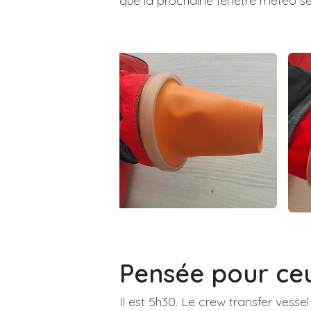
que la prochaine fenêtre météo s
Pensée pour ce
Il est 5h30. Le crew transfer vesse