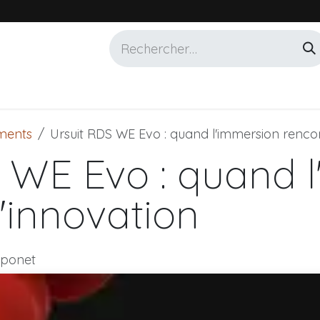
Services
Marques
Alotech
ments
Ursuit RDS WE Evo : quand l'immersion rencon
 WE Evo : quand 
l'innovation
liponet