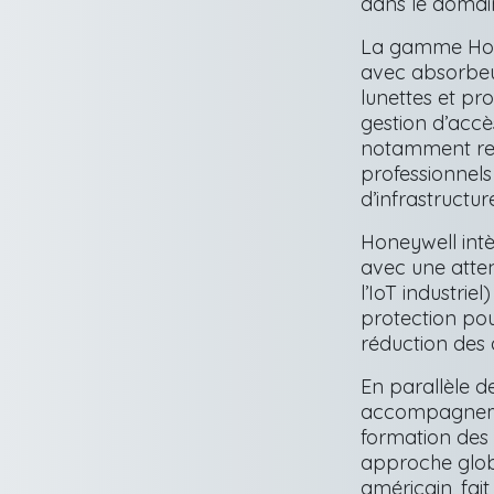
dans le domai
La gamme Honey
avec absorbeur
lunettes et pr
gestion d’accè
notamment reco
professionnels
d’infrastructur
Honeywell int
avec une atten
l’IoT industriel
protection pou
réduction des 
En parallèle d
accompagnement
formation des 
approche globa
américain, fai