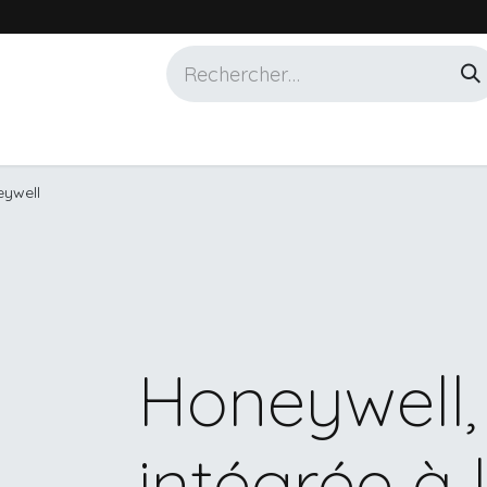
Services
Marques
Alotech
ywell
Honeywell, 
intégrée à 