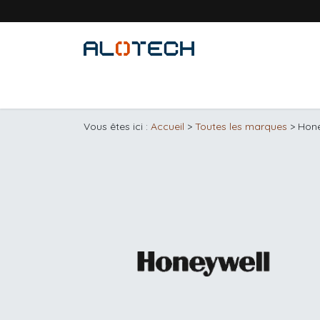
Se rendre au contenu
Accueil
Solutions métiers
Produits
Vous êtes ici :
Accueil
>
Toutes les marques
> Hone