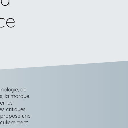
ce
nologie, de
ys, la marque
er les
s critiques.
se propose une
iculièrement