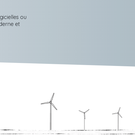
icielles ou
derne et