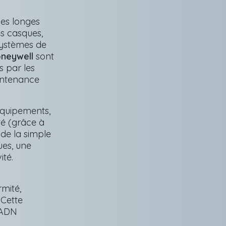
des longes
s casques,
 systèmes de
oneywell
sont
s par les
aintenance
équipements,
té (grâce à
à de la simple
ues, une
ité.
mité,
 Cette
n ADN