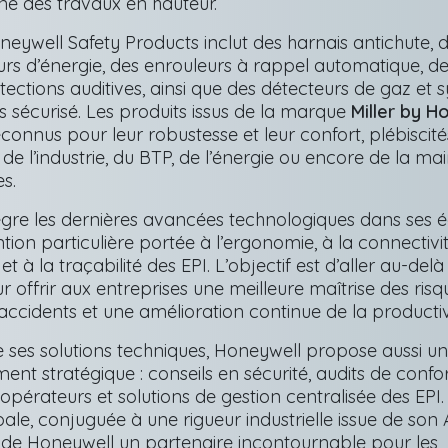
ne des travaux en hauteur.
well Safety Products inclut des harnais antichute, 
s d’énergie, des enrouleurs à rappel automatique, de
otections auditives, ainsi que des détecteurs de gaz et
s sécurisé. Les produits issus de la marque
Miller by H
nnus pour leur robustesse et leur confort, plébiscité
 de l’industrie, du BTP, de l’énergie ou encore de la m
es.
ègre les dernières avancées technologiques dans ses 
tion particulière portée à l’ergonomie, à la connectivi
) et à la traçabilité des EPI. L’objectif est d’aller au-del
r offrir aux entreprises une meilleure maîtrise des risq
accidents et une amélioration continue de la productiv
e ses solutions techniques, Honeywell propose aussi un
 stratégique : conseils en sécurité, audits de confor
opérateurs et solutions de gestion centralisée des EPI.
le, conjuguée à une rigueur industrielle issue de so
t de Honeywell un partenaire incontournable pour les