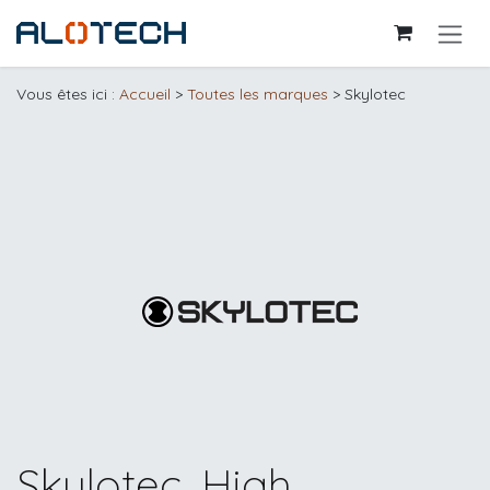
Se rendre au contenu
Vous êtes ici :
Accueil
>
Toutes les marques
> Skylotec
Skylotec, High