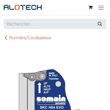
Se rendre au contenu
Runners/coulisseaux