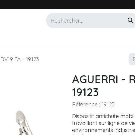
Services
Marques
Alotech
DV19 FA - 19123
AGUERRI - R
19123
Référence :
19123
Dispositif antichute mobi
travaillant sur ligne de v
environnements industriel