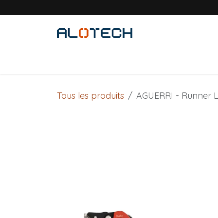
Se rendre au contenu
Accueil
Solutions métiers
Produits
Tous les produits
AGUERRI - Runner L