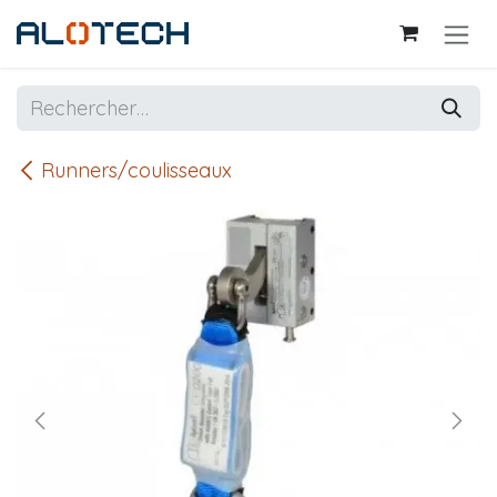
Se rendre au contenu
Runners/coulisseaux