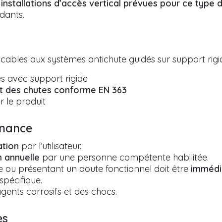
et installations d’accès vertical prévues pour ce type 
dants.
icables aux systèmes antichute guidés sur support rigid
és avec support rigide
t des chutes conforme EN 363
 le produit
enance
ation
par l’utilisateur.
m annuelle
par une personne compétente habilitée.
e ou présentant un doute fonctionnel doit être
immédi
spécifique.
agents corrosifs et des chocs.
es