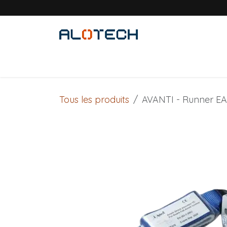
Se rendre au contenu
Accueil
Solutions métiers
Produits
Tous les produits
AVANTI - Runner E