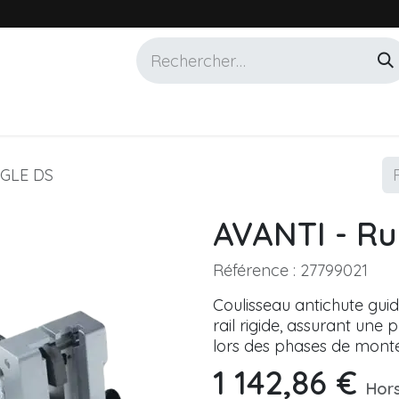
Services
Marques
Alotech
AGLE DS
AVANTI - R
Référence :
27799021
Coulisseau antichute guid
rail rigide, assurant une 
lors des phases de monté
1 142,86
€
Hor