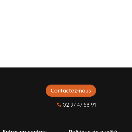
Contactez-nous
02 97 47 58 91
Entrer en contact
P
olitique de qualité