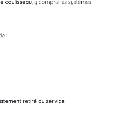
de coulisseau
, y compris les systèmes
e :
atement retiré du service
.