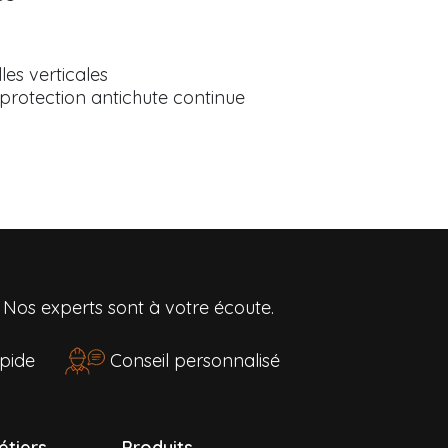
lles verticales
rotection antichute continue
?
Nos experts sont à votre écoute.
rapide
Conseil personnalisé
étiers
Produits