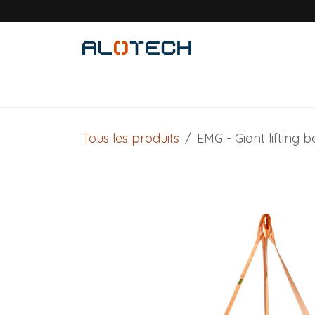
Se rendre au contenu
Accueil
Solutions métiers
Produits
Tous les produits
EMG - Giant lifting b