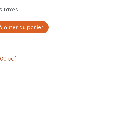
s taxes
jouter au panier
00.pdf