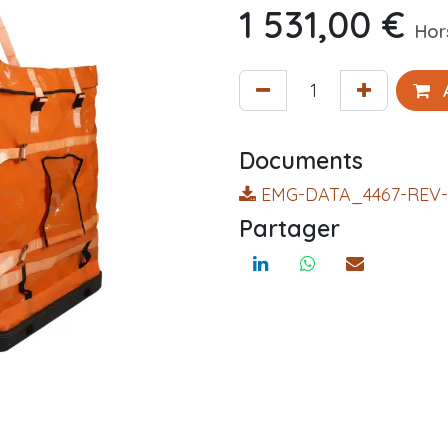
1 531,00
€
Hor
A
Documents
EMG-DATA_4467-REV-
Partager