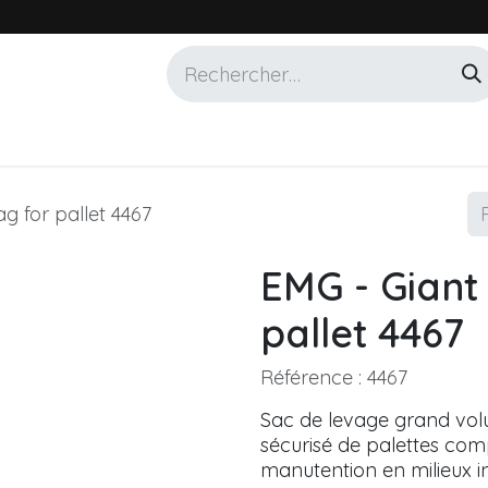
Services
Marques
Alotech
ag for pallet 4467
EMG - Giant 
pallet 4467
Référence :
4467
Sac de levage grand vol
sécurisé de palettes comp
manutention en milieux ind