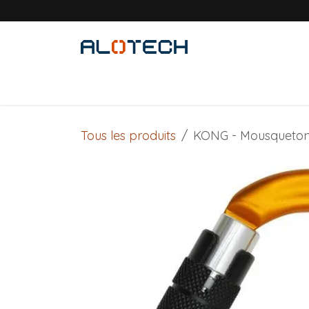
Se rendre au contenu
Accueil
Solutions métiers
Produits
Tous les produits
KONG - Mousqueton