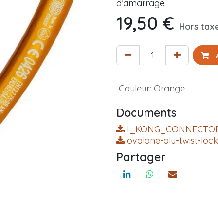
d’amarrage.
19,50
€
Hors tax
A
Couleur
:
Orange
Documents
I_KONG_CONNECTOR
ovalone-alu-twist-lock
Partager