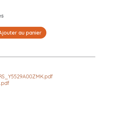
es
jouter au panier
S_Y5529A00ZMK.pdf
.pdf