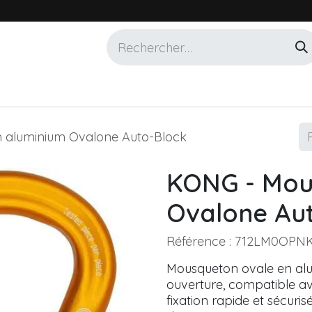
Services
Marques
Alotech
 aluminium Ovalone Auto-Block
KONG - Mou
Ovalone Au
Référence :
712LM0OPN
Mousqueton ovale en alu
ouverture, compatible a
fixation rapide et sécuri