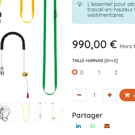
L'essentiel pour sé
💡
travail-en-hauteur 
vestimentaires.
990,00
€
Hors 
TAILLE HARNAIS [0=>2]
0
1
2
A
Partager