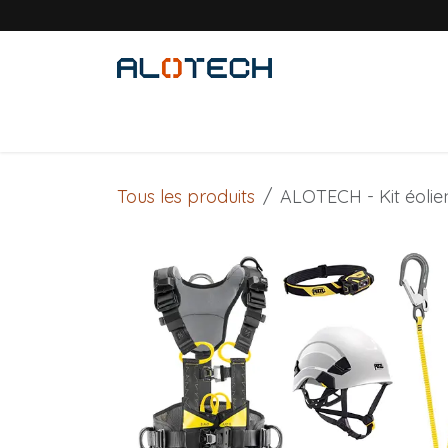
Se rendre au contenu
Accueil
Solutions métiers
Produits
Tous les produits
ALOTECH - Kit éolien