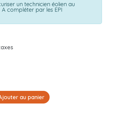
curiser un technicien éolien au
! A compléter par les EPI
taxes
jouter au panier