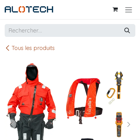
Se rendre au contenu
Tous les produits