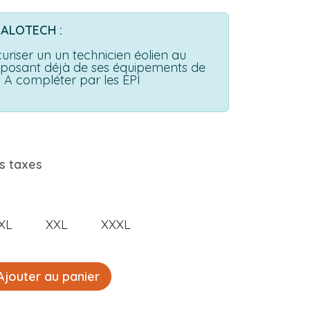
s ALOTECH :
curiser un un technicien éolien au
isposant déjà de ses équipements de
! A compléter par les EPI
s taxes
XL
XXL
XXXL
jouter au panier