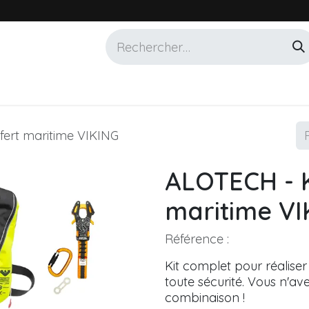
Services
Marques
Alotech
fert maritime VIKING
ALOTECH - K
maritime VI
Référence :
Kit complet pour réalise
toute sécurité. Vous n'avez
combinaison !