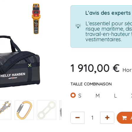
L'avis des expert
L'essentiel pour sé
💡
risque maritime, d
travail-en-hauteur 
vestimentaires.
1 910,00
€
Hor
TAILLE COMBINAISON
S
M
L
A