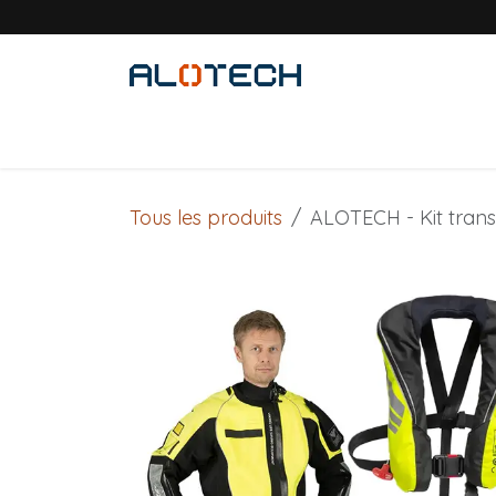
Se rendre au contenu
Accueil
Solutions métiers
Produits
Tous les produits
ALOTECH - Kit trans