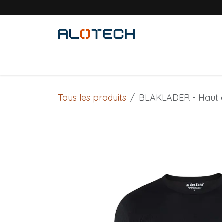
Se rendre au contenu
Accueil
Solutions métiers
Produits
Tous les produits
BLAKLADER - Haut d