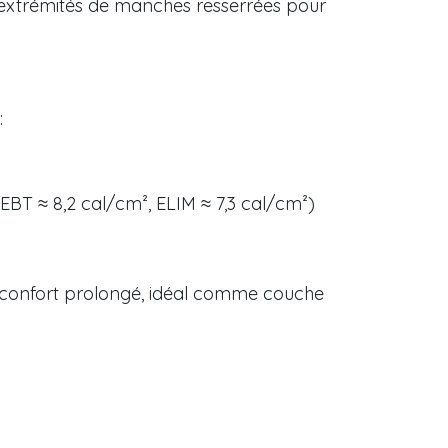
t extrémités de manches resserrées pour
:
 EBT ≈ 8,2 cal/cm², ELIM ≈ 7,3 cal/cm²)
 confort prolongé, idéal comme couche