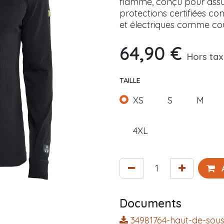
flamme, conçu pour assur
protections certifiées co
et électriques comme cou
64,90
€
Hors ta
TAILLE
XS
S
M
4XL
A
Documents
34981764-haut-de-sou