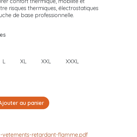
er confort thermique, mobilité et
ntre risques thermiques, électrostatiques
che de base professionnelle.
xes
L
XL
XXL
XXXL
jouter au panier
s-vetements-retardant-flamme.pdf