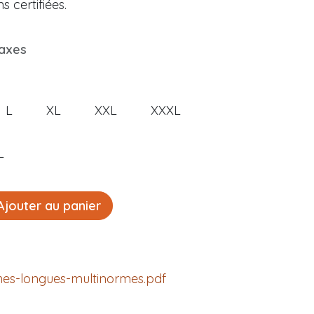
 certifiées.
taxes
L
XL
XXL
XXXL
L
jouter au panier
hes-longues-multinormes.pdf