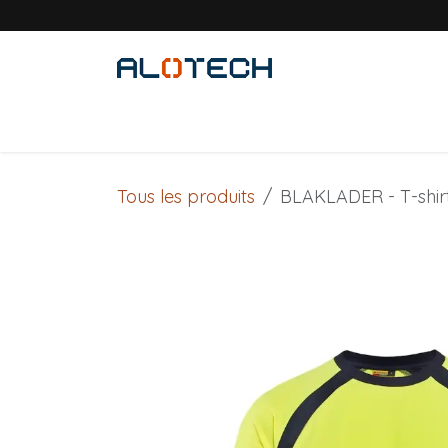
Se rendre au contenu
Accueil
Solutions métiers
Produits
Tous les produits
BLAKLADER - T-shir