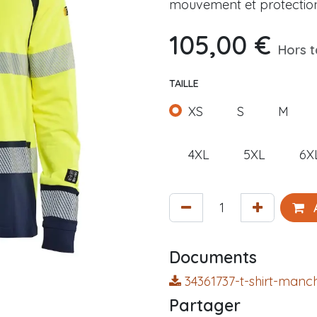
mouvement et protections
105,00
€
Hors 
TAILLE
XS
S
M
4XL
5XL
6X
A
Documents
34361737-t-shirt-manc
Partager