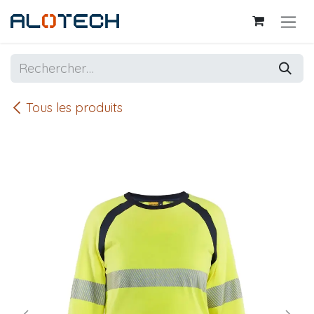
Se rendre au contenu
Tous les produits