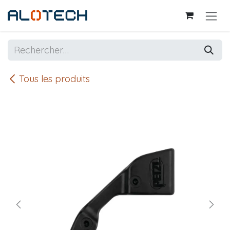
Se rendre au contenu
Tous les produits