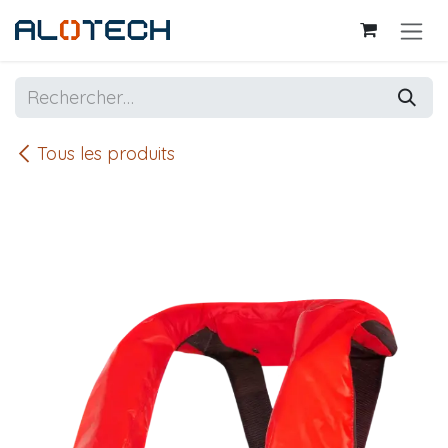
Se rendre au contenu
Tous les produits