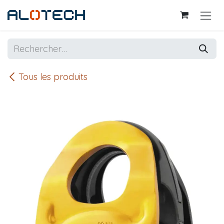
Se rendre au contenu
Tous les produits