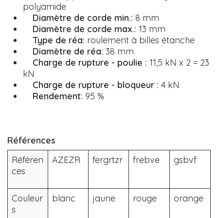
polyamide
Diamètre de corde min.:
8 mm
Diamètre de corde max.:
13 mm
Type de réa:
roulement à billes étanche
Diamètre de réa:
38 mm
Charge de rupture - poulie :
11,5 kN x 2 = 23
kN
Charge de rupture - bloqueur :
4 kN
Rendement:
95 %
Références
Référen
AZEZR
fergrtzr
frebve
gsbvf
ces
Couleur
blanc
jaune
rouge
orange
s