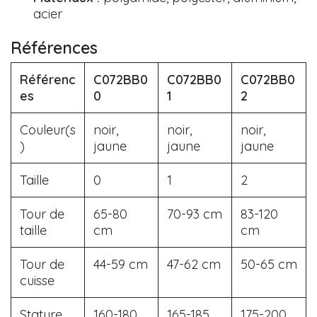
acier
Références
Référenc
C072BB0
C072BB0
C072BB0
es
0
1
2
Couleur(s
noir,
noir,
noir,
)
jaune
jaune
jaune
Taille
0
1
2
Tour de
65-80
70-93 cm
83-120
taille
cm
cm
Tour de
44-59 cm
47-62 cm
50-65 cm
cuisse
Stature
160-180
165-185
175-200