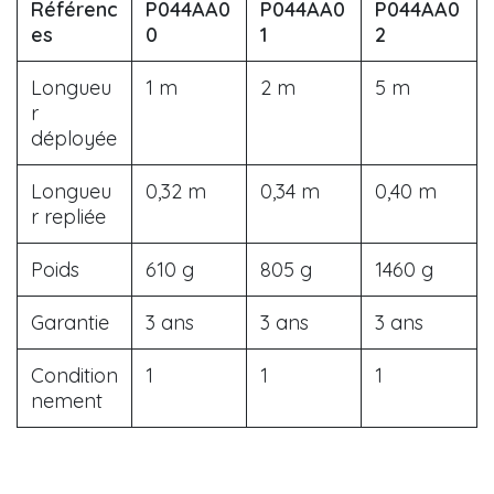
Référenc
P044AA0
P044AA0
P044AA0
es
0
1
2
Longueu
1 m
2 m
5 m
r
déployée
Longueu
0,32 m
0,34 m
0,40 m
r repliée
Poids
610 g
805 g
1460 g
Garantie
3 ans
3 ans
3 ans
Condition
1
1
1
nement