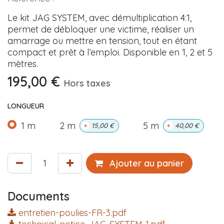
Le kit JAG SYSTEM, avec démultiplication 4:1,
permet de débloquer une victime, réaliser un
amarrage ou mettre en tension, tout en étant
compact et prêt à l’emploi. Disponible en 1, 2 et 5
mètres.
195,00
€
Hors taxes
LONGUEUR
1 m
2 m
5 m
+
15,00
€
+
40,00
€
Ajouter au panier
Documents
entretien-poulies-FR-3.pdf