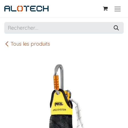
Se rendre au contenu
Tous les produits