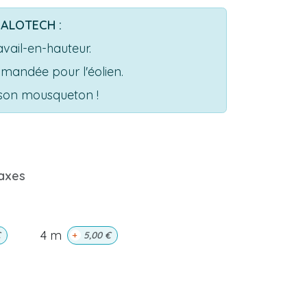
s ALOTECH :
avail-en-hauteur.
mandée pour l'éolien.
r son mousqueton !
axes
4 m
€
+
5,00
€