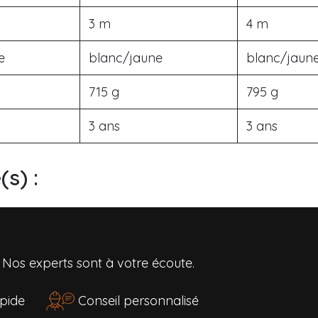
3 m
4 m
e
blanc/jaune
blanc/jaun
715 g
795 g
3 ans
3 ans
s) :
?
Nos experts sont à votre écoute.
rapide
Conseil personnalisé