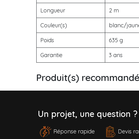
Longueur
2 m
Couleur(s)
blanc/jaun
Poids
635 g
Garantie
3 ans
Produit(s) recommandé(
Un projet, une question 
Réponse rapide
Devis 