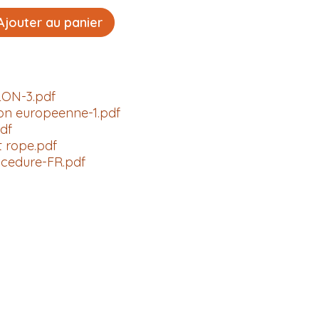
jouter au panier
LON-3.pdf
on europeenne-1.pdf
df
 rope.pdf
ocedure-FR.pdf