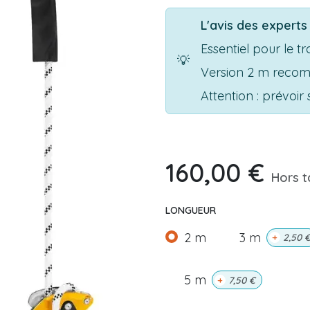
L'avis des expert
Essentiel pour le tr
💡
Version 2 m recom
Attention : prévoi
160,00
€
Hors t
LONGUEUR
2 m
3 m
+
2,50
5 m
+
7,50
€