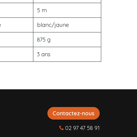
5 m
e
blanc/jaune
875 g
3 ans
Contactez-nous
02 97 47 58 91