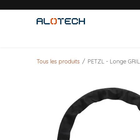
Se rendre au contenu
Accueil
Solutions métiers
Produits
Tous les produits
PETZL - Longe GRI