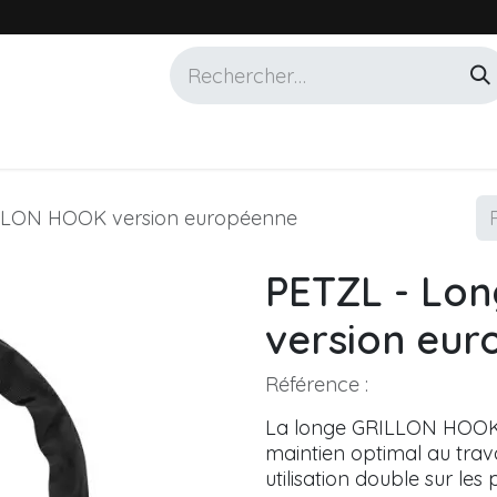
Services
Marques
Alotech
LLON HOOK version européenne
PETZL - Lo
version eu
Référence :
La longe GRILLON HOOK a
maintien optimal au tra
utilisation double sur les