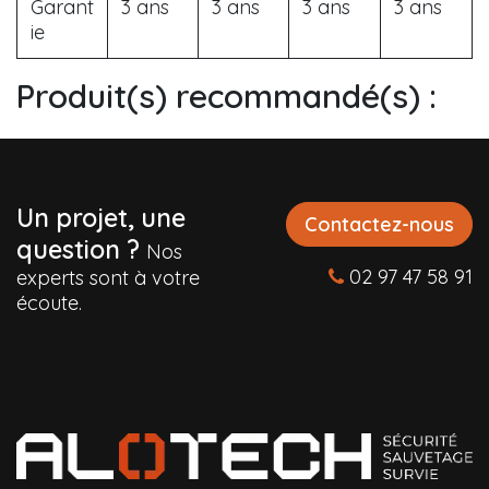
Garant
3 ans
3 ans
3 ans
3 ans
ie
Produit(s) recommandé(s) :
Un projet, une
Contactez-nous
question ?
Nos
02 97 47 58 91
experts sont à votre
écoute.