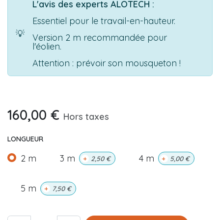
L'avis des experts ALOTECH :
Essentiel pour le travail-en-hauteur.
💡
Version 2 m recommandée pour
l'éolien.
Attention : prévoir son mousqueton !
160,00
€
Hors taxes
LONGUEUR
2 m
3 m
4 m
+
2,50
€
+
5,00
€
5 m
+
7,50
€