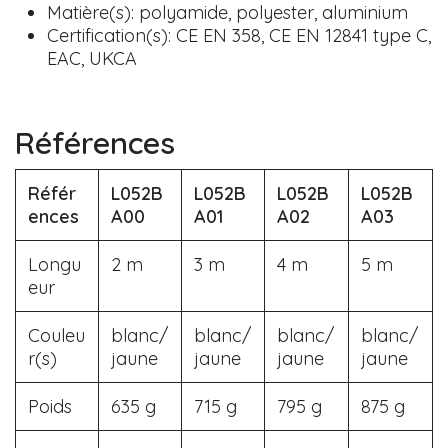
Matière(s): polyamide, polyester, aluminium
Certification(s): CE EN 358, CE EN 12841 type C,
EAC, UKCA
Références
Référ
L052B
L052B
L052B
L052B
ences
A00
A01
A02
A03
Longu
2 m
3 m
4 m
5 m
eur
Couleu
blanc/
blanc/
blanc/
blanc/
r(s)
jaune
jaune
jaune
jaune
Poids
635 g
715 g
795 g
875 g