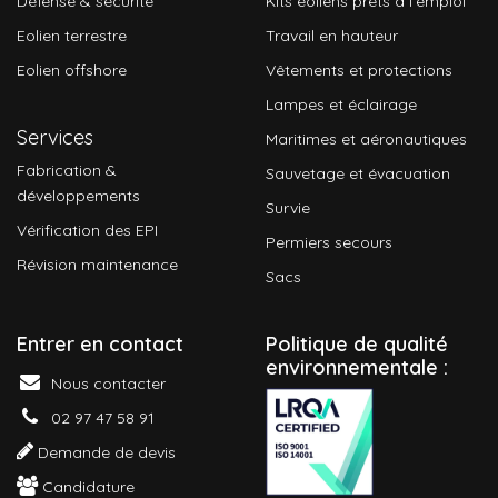
Défense & sécurité
Kits éoliens prêts à l'emploi
Eolien terrestre
Travail en hauteur
Eolien offshore
Vêtements et protections
Lampes et éclairage
Services
Maritimes et aéronautiques
Fabrication &
Sauvetage et évacuation
développements
Survie
Vérification des EPI
Permiers secours
Révision maintenance
Sacs
Entrer en contact
P
olitique de qualité
environnementale :
Nous contacter
02 97 47 58 91
Demande de devis
Candidature