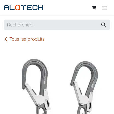
Se rendre au contenu
Tous les produits