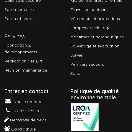
Défense & sécurité
Kits éoliens prêts à l'emploi
Eolien terrestre
Travail en hauteur
Eolien offshore
Vêtements et protections
Lampes et éclairage
Services
Maritimes et aéronautiques
Fabrication &
Sauvetage et évacuation
développements
Survie
Vérification des EPI
Permiers secours
Révision maintenance
Sacs
Entrer en contact
P
olitique de qualité
environnementale :
Nous contacter
02 97 47 58 91
Demande de devis
Candidature