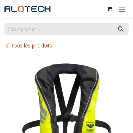
Se rendre au contenu
Tous les produits