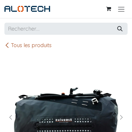
Se rendre au contenu
Tous les produits