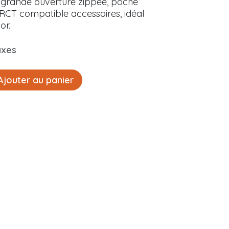
 grande ouverture zippée, poche
 RCT compatible accessoires, idéal
or.
axes
jouter au panier