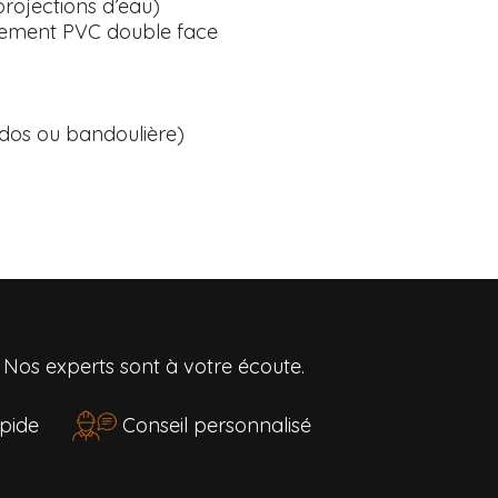
 projections d’eau)
êtement PVC double face
 dos ou bandoulière)
?
Nos experts sont à votre écoute.
rapide
Conseil personnalisé