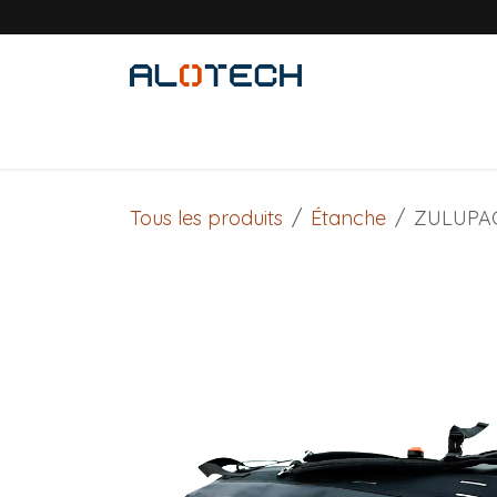
Se rendre au contenu
Accueil
Solutions métiers
Produits
Tous les produits
Étanche
ZULUPACK