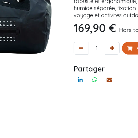
robuste et ergonomique,
humide séparée, fixation
voyage et activités outdo
169,90
€
Hors t
A
Partager