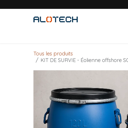
Se rendre au contenu
Accueil
Solutions métiers
Produits
Tous les produits
KIT DE SURVIE - Éolienne offshore S