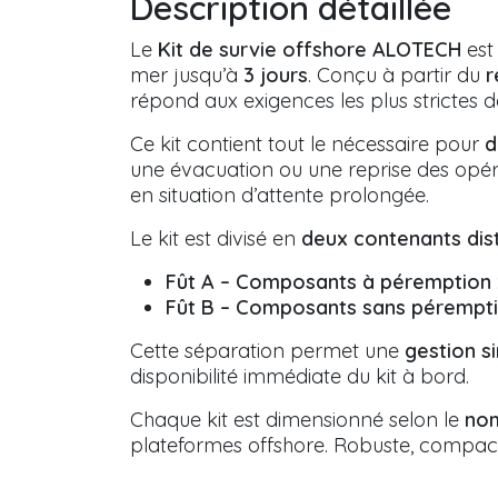
Description détaillée
Le
Kit de survie offshore ALOTECH
est
mer jusqu’à
3 jours
. Conçu à partir du
r
répond aux exigences les plus strictes 
Ce kit contient tout le nécessaire pour
d
une évacuation ou une reprise des opéra
en situation d’attente prolongée.
Le kit est divisé en
deux contenants dist
Fût A – Composants à péremption
Fût B – Composants sans pérempt
Cette séparation permet une
gestion s
disponibilité immédiate du kit à bord.
Chaque kit est dimensionné selon le
nom
plateformes offshore. Robuste, compact 