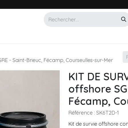
Services
Marques
Alotech
GRE - Saint-Brieuc, Fécamp, Courseulles-sur-Mer
KIT DE SURV
offshore SGR
Fécamp, Cou
Référence :
SK6T2D-1
Kit de survie offshore co