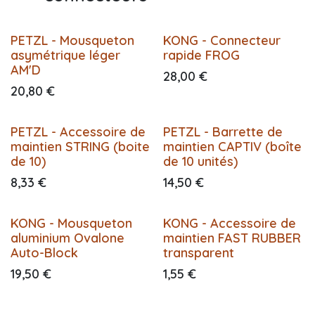
PETZL - Mousqueton
KONG - Connecteur
asymétrique léger
rapide FROG
AM'D
28,00
€
20,80
€
PETZL - Accessoire de
PETZL - Barrette de
maintien STRING (boite
maintien CAPTIV (boîte
de 10)
de 10 unités)
8,33
€
14,50
€
KONG - Mousqueton
KONG - Accessoire de
aluminium Ovalone
maintien FAST RUBBER
Auto-Block
transparent
19,50
€
1,55
€